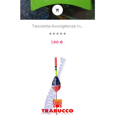

Tavoletta Avvolgilenza In...
Prezzo
1,90 €