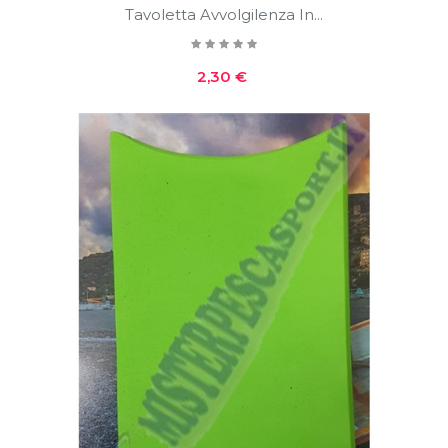
Tavoletta Avvolgilenza In...
Prezzo
2,30 €