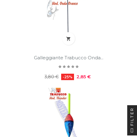

Galleggiante Trabucco Onda...
Prezzo
Prezzo
2,85 €
3,80 €
-25%
regolare
FILTER