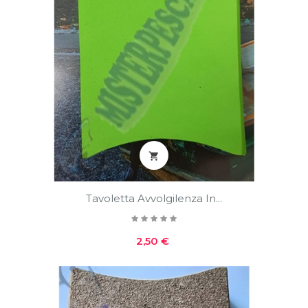

Tavoletta Avvolgilenza In...
Prezzo
2,50 €