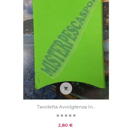

Tavoletta Avvolgilenza In...
Prezzo
2,80 €