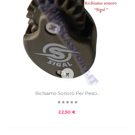

Richiamo Sonoro Per Pesci...
Prezzo
22,50 €