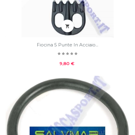

Fiocina 5 Punte In Acciaio...
Prezzo
9,80 €