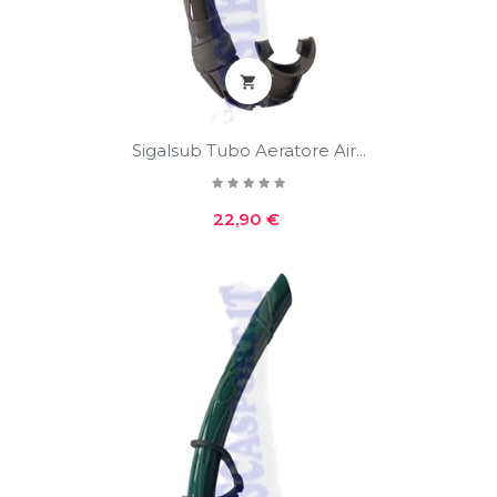

Sigalsub Tubo Aeratore Air...
Prezzo
22,90 €