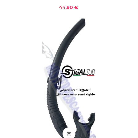
Prezzo
44,90 €
