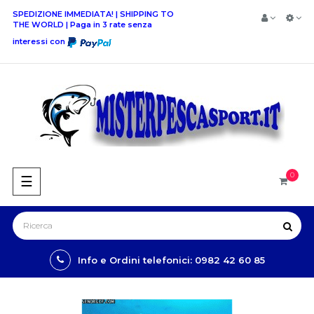
SPEDIZIONE IMMEDIATA! | SHIPPING TO
THE WORLD | Paga in 3 rate senza
interessi con
0
navigazione
☰
Toggle
Info e Ordini telefonici: 0982 42 60 85