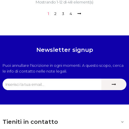
Mostrando 1-12 di 48 element(s)
1
2
3
4
Newsletter signup
Puoi annullare l'iscrizione in ogni momenti. A questo scopo, cerca
le info di contatto nelle note legali.
Tieniti in contatto
