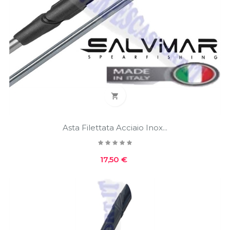

Asta Filettata Acciaio Inox...
Prezzo
17,50 €