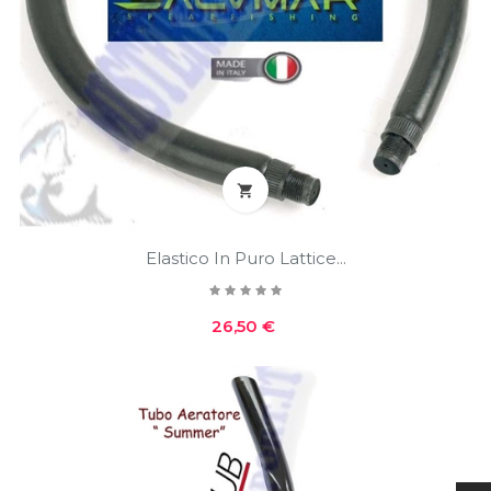

Elastico In Puro Lattice...
Prezzo
26,50 €