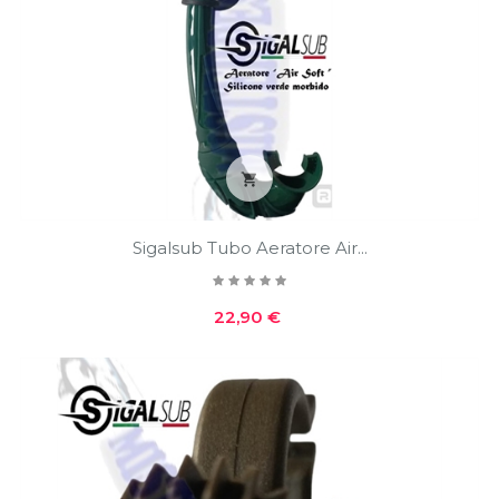

Sigalsub Tubo Aeratore Air...
Prezzo
22,90 €