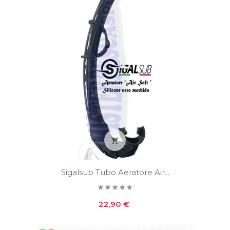

Sigalsub Tubo Aeratore Air...
Prezzo
22,90 €