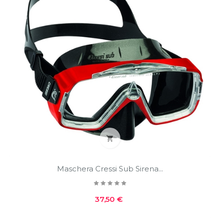

Maschera Cressi Sub Sirena...
Prezzo
37,50 €