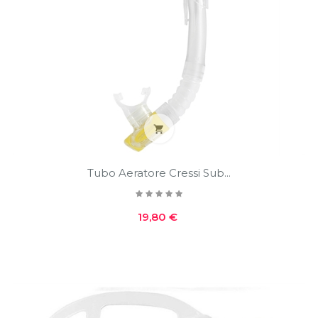

Tubo Aeratore Cressi Sub...
Prezzo
19,80 €