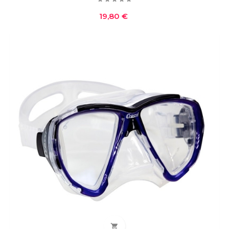
Prezzo
19,80 €
