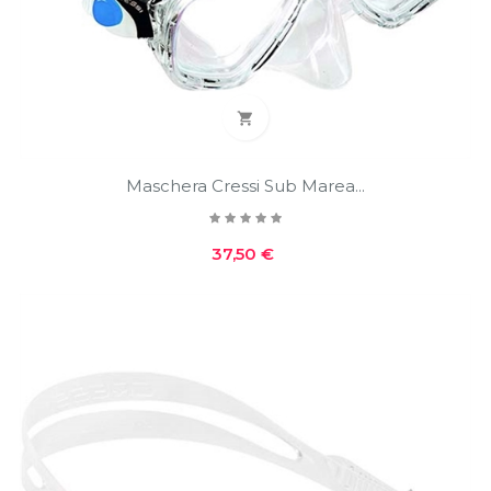

Maschera Cressi Sub Marea...
Prezzo
37,50 €