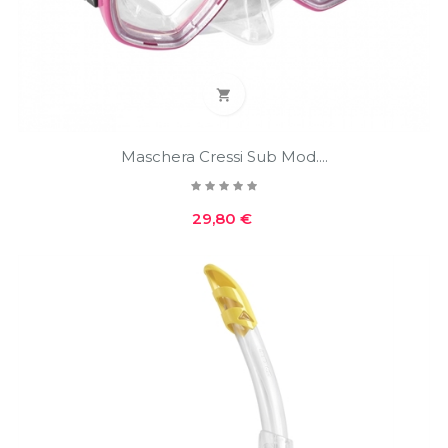

Maschera Cressi Sub Mod....
Prezzo
29,80 €