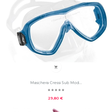

Maschera Cressi Sub Mod....
Prezzo
29,80 €