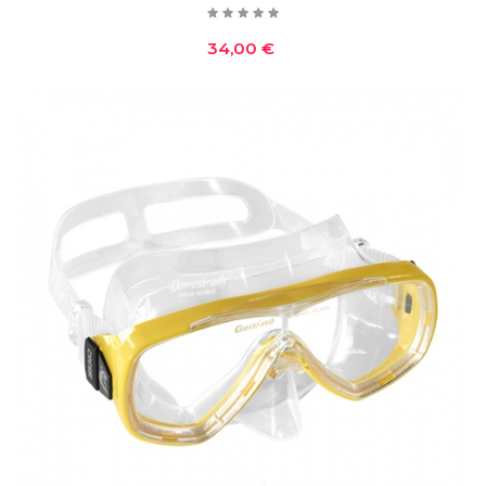
Prezzo
34,00 €