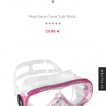

Maschera Cressi Sub Mod....
Prezzo
29,80 €
FILTER