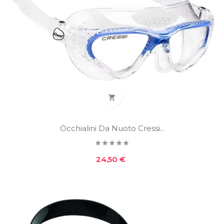

Occhialini Da Nuoto Cressi...
Prezzo
24,50 €