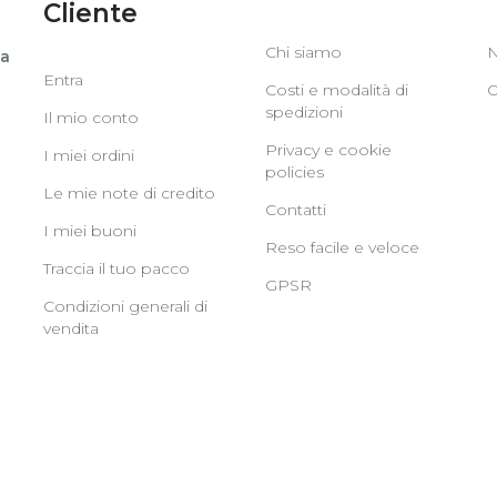
Cliente
Chi siamo
N
va
Entra
Costi e modalità di
O
spedizioni
Il mio conto
Privacy e cookie
I miei ordini
policies
Le mie note di credito
Contatti
I miei buoni
Reso facile e veloce
Traccia il tuo pacco
GPSR
Condizioni generali di
vendita