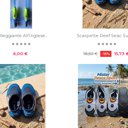
lleggiante All'Inglese...
Scarpette Reef Seac Sub
Prezzo
Prezzo
Prezzo
6,00 €
15,73 
18,50 €
-15%
regolare