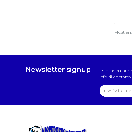
Mostrand
Newsletter signup
Puoi annullare 
info di contatto 