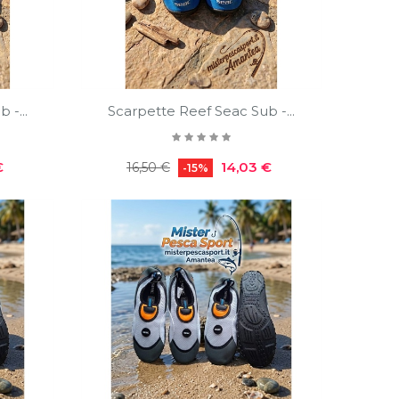
 -...
Scarpette Reef Seac Sub -...
Prezzo
Prezzo
€
14,03 €
16,50 €
-15%
regolare