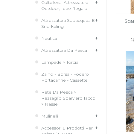
Coltelleria, Attrezzatura
Outdoor, Idee Regalo
Attrezzatura Subacquea E
Scar
Snorkeling
Nautica
P
1
r
Attrezzatura Da Pesca
Lampade > Torcia
Zaino - Borsa - Fodero
Portacanne - Cassette
Rete Da Pesca >
Rezzaglio Sparviero Iacco
> Nasse
Mulinelli
Accessori E Prodotti Per