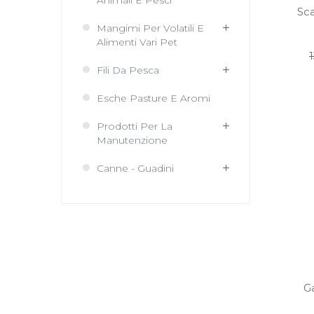
Animali E Pesci
Sca
Mangimi Per Volatili E
Alimenti Vari Pet
1
r
Fili Da Pesca
Esche Pasture E Aromi
Prodotti Per La
Manutenzione
Canne - Guadini
G