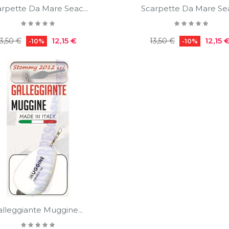
rpette Da Mare Seac...
Scarpette Da Mare Sea
Prezzo
Prezzo
Prezzo
Prezz
12,15 €
12,15 
3,50 €
13,50 €
-10%
-10%
egolare
regolare
alleggiante Muggine...