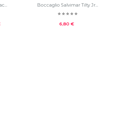
c...
Boccaglio Salvimar Tilty Jr...
o
Prezzo
€
6,80 €