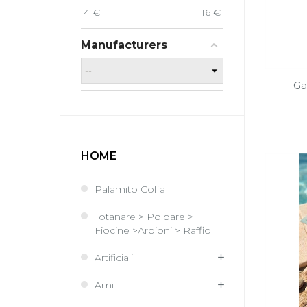
4
€
16
€
Manufacturers
Ga
HOME
Palamito Coffa
Totanare > Polpare >
Fiocine >Arpioni > Raffio
Artificiali
Ami